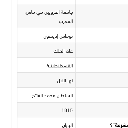
جامعة القرويين في فاس،
المغرب
توماس إديسون
علم الفلك
القسطنطينية
نهر النيل
السلطان محمد الفاتح
1815
شرقة”؟
اليابان