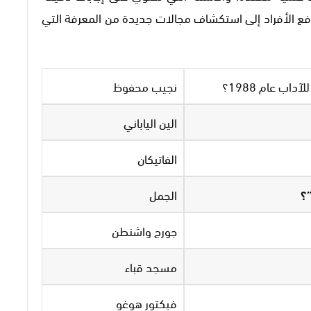
دفع الأفراد إلى استكشاف مجالات جديدة من المعرفة التي
ب عام 1988؟
نجيب محفوظ
الين الياباني
الفاتيكان
؟
الجمل
جورج واشنطن
مسجد قباء
فيكتور هوغو