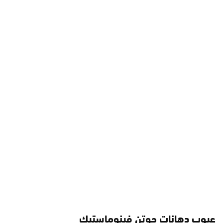
عيوب دهانات جوتن فينوماستيك