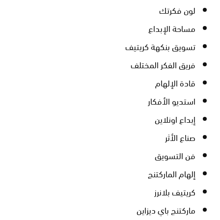
لون فكرتك
مساحة الإبداع
تسويق بنكهة كريتيف
فريق الفكر المختلف
قادة الإلهام
استديو الأفكار
إبداع اونلاين
صناع الأثر
فن التسويق
إلهام الماركتنج
كريتيف بلانرز
ماركتنج باي ديزاين