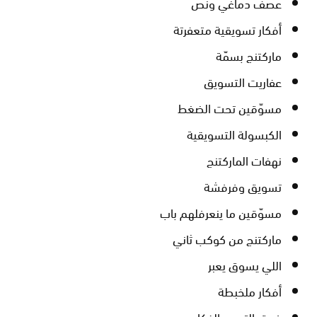
عصف دماغي ونص
أفكار تسويقية متعفرتة
ماركتنج بسمّة
عفاريت التسويق
مسوّقين تحت الضغط
الكبسولة التسويقية
نهفات الماركتنج
تسويق وفرفشة
مسوّقين ما ينعرفلهم باب
ماركتنج من كوكب ثاني
اللي يسوق يعبر
أفكار ملخبطة
فريق الترويج الفكاهي