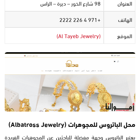
العنوان
98 شارع الخور – ديرة – الراس‎
الهاتف
+971 4 226 2222
الموقع
(Al Tayeb Jewelry)
محل الباتروس للمجوهرات (Albatross Jewelry)
يعتبر الباتروس وجهة مفضلة للباحثين عن المجوهرات الفريدة