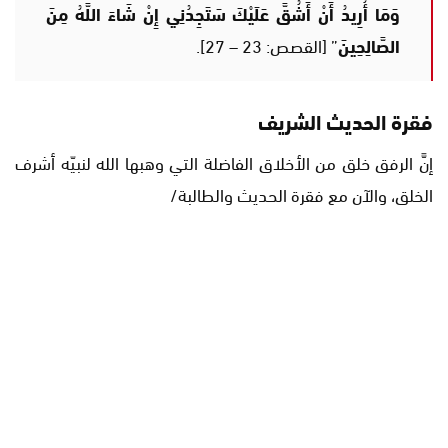
وَمَا أُرِيدُ أَنْ أَشُقَّ عَلَيْكَ سَتَجِدُنِي إِنْ شَاءَ اللَّهُ مِنَ
الصَّالِحِينَ
” [القصص: 23 – 27].
فقرة الحديث الشريف
إنَّ الرفق خلق من الأخلاق الفاضلة التي وهبها الله لنبيّه أشرف
الخلق، والآن مع فقرة الحديث والطالبة/