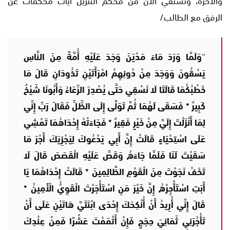
الرفق مع الطالب/
“
وَلَمَّا وَرَدَ مَاءَ مَدْيَنَ وَجَدَ عَلَيْهِ أُمَّةً مِنَ النَّاسِ
يَسْقُونَ وَوَجَدَ مِنْ دُونِهِمُ امْرَأَتَيْنِ تَذُودَانِ قَالَ مَا
خَطْبُكُمَا قَالَتَا لَا نَسْقِي حَتَّى يُصْدِرَ الرِّعَاءُ وَأَبُونَا شَيْخٌ
كَبِيرٌ * فَسَقَى لَهُمَا ثُمَّ تَوَلَّى إِلَى الظِّلِّ فَقَالَ رَبِّ إِنِّي
لِمَا أَنْزَلْتَ إِلَيَّ مِنْ خَيْرٍ فَقِيرٌ * فَجَاءَتْهُ إِحْدَاهُمَا تَمْشِي
عَلَى اسْتِحْيَاءٍ قَالَتْ إِنَّ أَبِي يَدْعُوكَ لِيَجْزِيَكَ أَجْرَ مَا
سَقَيْتَ لَنَا فَلَمَّا جَاءَهُ وَقَصَّ عَلَيْهِ الْقَصَصَ قَالَ لَا
تَخَفْ نَجَوْتَ مِنَ الْقَوْمِ الظَّالِمِينَ * قَالَتْ إِحْدَاهُمَا يَا
أَبَتِ اسْتَأْجِرْهُ إِنَّ خَيْرَ مَنِ اسْتَأْجَرْتَ الْقَوِيُّ الْأَمِينُ *
قَالَ إِنِّي أُرِيدُ أَنْ أُنْكِحَكَ إِحْدَى ابْنَتَيَّ هَاتَيْنِ عَلَى أَنْ
تَأْجُرَنِي ثَمَانِيَ حِجَجٍ فَإِنْ أَتْمَمْتَ عَشْرًا فَمِنْ عِنْدِكَ