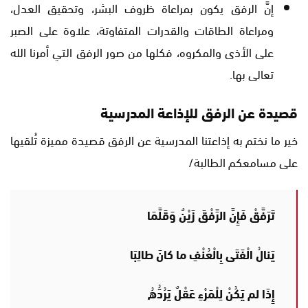
إنَّ الرفق يكون بمراعاة ظروف البشر، وتحقيق العدل،
ومراعاة الطاقات والقدرات المتفاوتة، علاوة على الصبر
على الأذى والمكروه، فكلها من صور الرفق التي أمرنا الله
تعالى بها.
قصيدة عن الرفق للإذاعة المدرسية
خير ما نختم به إذاعتنا المدرسية عن الرفق قصيدة مميزة تُلقيها
على مسامعكم الطالبة/
تَرَفَّقْ فَإِنَّ الرِّفْقَ زَيْنٌ وَقَلَّمَا
يَنالُ الْفَتَى بِالْعُنْفِ ما كانَ طالِبَا
إِذَا لم يَكُنْ لِلْمَرْءِ عَقْلٌ يَرُدُّهُ