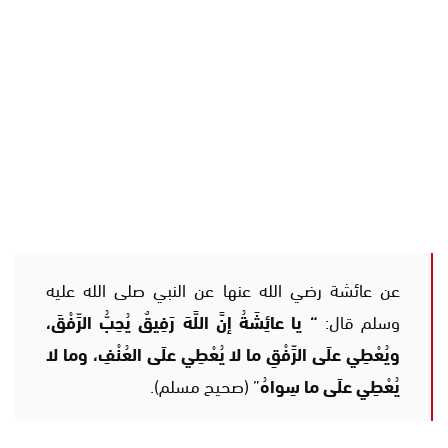
عن عائشة رضي الله عنها عن النبي صلى الله عليه
وسلم قال:
“
يا عائِشَةُ إنَّ اللَّهَ رَفِيقٌ يُحِبُّ الرِّفْقَ،
ويُعْطِي علَى الرِّفْقِ ما لا يُعْطِي علَى العُنْفِ، وما لا
يُعْطِي علَى ما سِواهُ
” (صحيح مسلم).