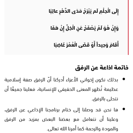
إِلَى الْحِلْمِ لَم يَبْرَحْ مَدَى الدَّهْرِ عاتِبَا
وَإِنْ هُوَ لَمْ يَصْفَحْ عَنِ الْخِلِّ إِنْ هَفَا
أَقَامَ وَحِيداً أَوْ قَضَى الْعُمْرَ غَاضِبَا
خاتمة اذاعة عن الرفق
بذلك نكون إخواني الأعزاء أدركنا أنّ الرفق صفة إسلامية
عظيمة تُظهر المعنى الحقيقي للإنسانية، فعلينا جميعًا أن
نتحلى بالرفق.
ها نحن قد وصلنا إلى ختام برنامجنا الإذاعي عن الرفق،
وعلينا أن نتعامل مع بعضنا البعض بمزيد من الرفق
والمودة والرحمة كما أمرنا الله تعالى.