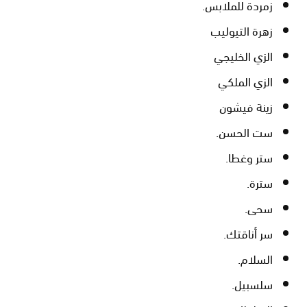
زمردة للملابس.
زهرة التيوليب
الزي الخليجي
الزي الملكي
زينة فيشون
ست الحسن.
ستر وغطا.
سترة.
سحى.
سر أناقتك.
السلام.
سلسبيل.