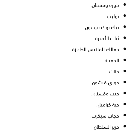
تنورة وفستان.
توليب.
تيك توك فيشون
ثياب الأميرة
جمالك للملابس الجاهزة
الجميلة.
جنات.
جوري فيشون
جيب وفستان.
حبة كراميل.
حجاب سيكرت.
حرير السلطان