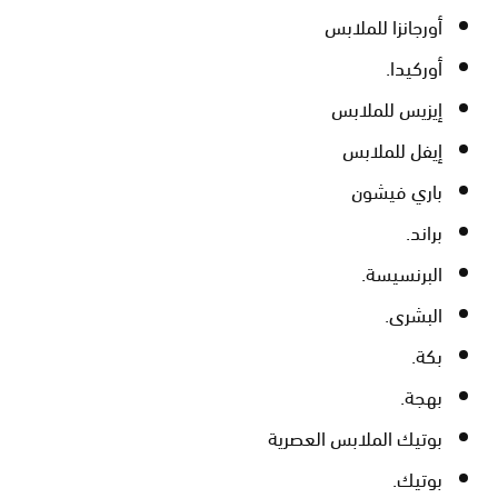
أورجانزا للملابس
أوركيدا.
إيزيس للملابس
إيفل للملابس
باري فيشون
براند.
البرنسيسة.
البشرى.
بكة.
بهجة.
بوتيك الملابس العصرية
بوتيك.