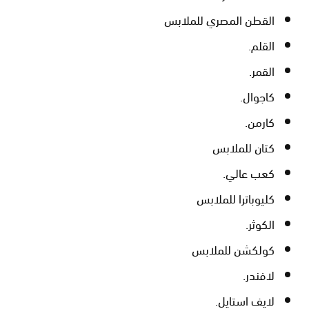
القطن المصري للملابس
القلم.
القمر.
كاجوال.
كارمن.
كتان للملابس
كعب عالي.
كليوباترا للملابس
الكوثر.
كولكشن للملابس
لافندر.
لايف استايل.