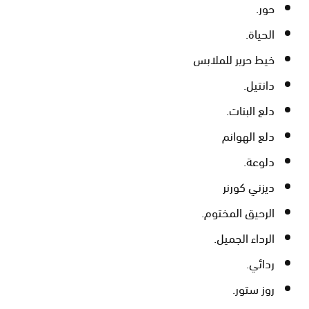
حور.
الحياة.
خيط حرير للملابس
دانتيل.
دلع البنات.
دلع الهوانم
دلوعة.
ديزني كورنر
الرحيق المختوم.
الرداء الجميل.
ردائي.
روز ستور.