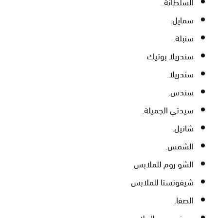
السلطانة.
سمايل.
سنبلة.
سندريلا بوتيك
سندريلا.
سندس.
سيدتي الجميلة.
شانيل.
الشمس.
الشو روم للملابس
شيفونستا للملابس
الصفا.
صوف وحرير للملابس