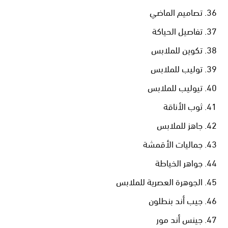
تصاميم الماضي
تفاصيل الحياكة
تكوين للملابس
توليب للملابس
تيوليب للملابس
ثوب الأناقة
جاهز للملابس
جماليات الأقمشة
جواهر الخياطة
الجوهرة العصرية للملابس
جيب أند بنطلون
جينس أند مور