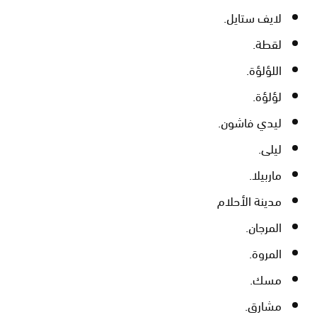
لايف ستايل.
لقطة.
اللؤلؤة.
لؤلؤة.
ليدي فاشون.
ليلى.
ماربيلا.
مدينة الأحلام
المرجان.
المروة.
مسك.
مشارق.