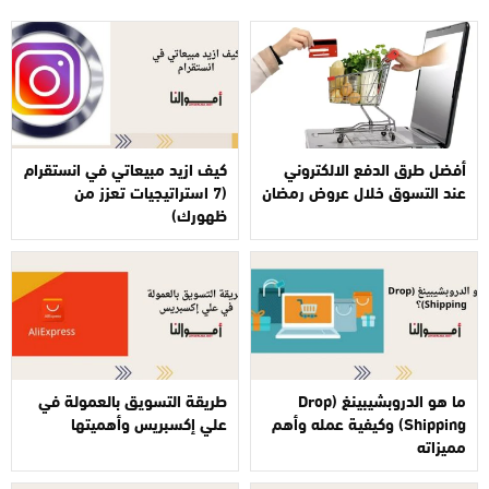
أفضل طرق الدفع الالكتروني
كيف ازيد مبيعاتي في انستقرام
عند التسوق خلال عروض رمضان
(7 استراتيجيات تعزز من
ظهورك)
ما هو الدروبشيبينغ (Drop
طريقة التسويق بالعمولة في
Shipping) وكيفية عمله وأهم
علي إكسبريس وأهميتها
مميزاته