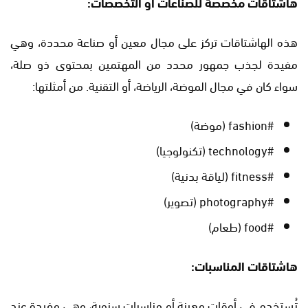
هاشتاقات مخصصة للصناعات أو التخصصات:
هذه الهاشتاقات تركز على مجال معين أو صناعة محددة، وهي
مفيدة لجذب جمهور محدد من المهتمين بمحتوى ذو صلة،
سواء كان في مجال الموضة، الرياضة، أو التقنية. من أمثلتها:
#fashion (موضة)
#technology (تكنولوجيا)
#fitness (لياقة بدنية)
#photography (تصوير)
#food (طعام)
هاشتاقات المناسبات:
تُستخدم في أوقات معينة أو مناسبات سنوية، وهي مفيدة عند