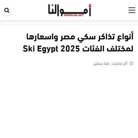
اب
في
ال
أنواع تذاكر سكي مصر واسعارها
لمختلف الفئات 2025 ‎Ski Egypt‎
آخر تحديث :
منذ سنتين