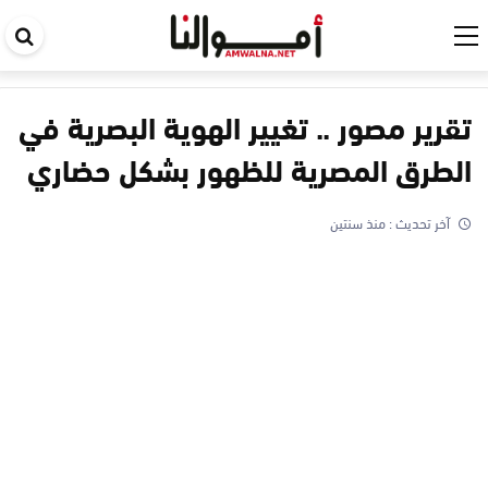
اب
في
ال
تقرير مصور .. تغيير الهوية البصرية في
الطرق المصرية للظهور بشكل حضاري
آخر تحديث :
منذ سنتين