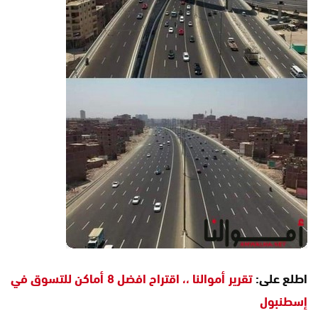
اطلع على:
تقرير أموالنا ،، اقتراح افضل 8 أماكن للتسوق في
إسطنبول