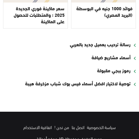
فوائد 1000 جنيه في البوسطة
سعر ماكينة فوري الجديدة
(البريد المصري)
2025 ؛ والمتطلبات للحصول
على الماكينة
رسالة ترحيب بعميل جديد بالعربي
أسماء مشاريع ضيافة
رموز ببجي مقبولة
توصية لاختيار افضل أسماء فيس بوك شباب مزخرفة هيبة
سياسة الخصوصية
اتصل بنا
من نحن !
اتفاقية الاستخدام
جميع الحقوق محفوظة ©لـ موقع أموالنا