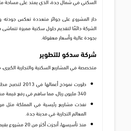
السكني في شمال جدة، الذي يمتد على مساحة مليون متر،
حاز المشروع على جوائز متعددة تعكس جودته وا
الشركة دائمًا لتقديم حلول سكنية مميزة تتماشى 
بجودة عالية وأسعار معقولة.
شركة سدكو للتطوير
متخصصة في المشاريع السكنية والتجارية الكبرى، مع
طورت نموذج أعما
340 مليون ريال، مما ساهم في رفع قيمة مشاريعها العقارية إلى مستويات مرتفعة.
نفذت مشاريع رئيسية في المملكة مثل مركز 
المعالم التجارية في مدينة جدة.
منذ تأسيسها، أنجزت أكثر من 20 مشروع بقيمة إجمالية تقارب5 مليار ريال.