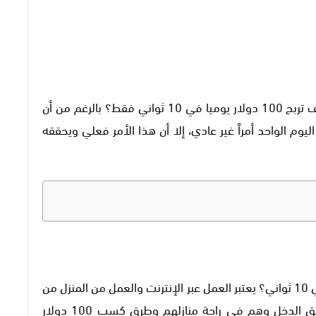
يبحث الجميع عن إجابة صريحة وحقيقية لسؤال كيف تربح 100 دولار يوميا في 10 ثواني فقط؟ بالرغم من أن
وم الواحد أمراً غير عادي، إلا أن هذا الأمر فعلي ويحققه
كيف تربح 100 دولار يوميا في 10 ثواني؟ يعتبر العمل عبر الإنترنت والعمل من المنزل من
أبرز سمات العصر الحديث، ويمكن للأشخاص تحقيق الدخل وهم في راحة منازلهم وطرق كسب 100 دولار