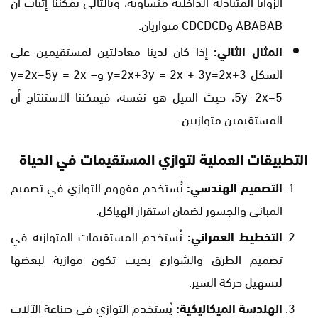
الزوايا المتبادلة الداخلية متساوية، وبالتالي يمكننا إثبات أن
ABABAB وCDCDCD متوازيان.
المثال الثاني:
إذا كان لدينا معادلتين لمستقيمين على
الشكل y=2x+3y = 2x + 3y=2x+3 وy=2x−5y = 2x –
5y=2x−5، حيث الميل هو نفسه، فيمكننا الاستنتاج أن
المستقيمين متوازيين.
التطبيقات العملية لتوازي المستقيمات في الحياة
التصميم الهندسي:
يُستخدم مفهوم التوازي في تصميم
المباني والجسور لضمان استقرار الهياكل.
التخطيط العمراني:
تُستخدم المستقيمات المتوازية في
تصميم الطرق والشوارع بحيث تكون موازية لبعضها
لتسهيل حركة السير.
الهندسة الميكانيكية:
يُستخدم التوازي في صناعة الآلات