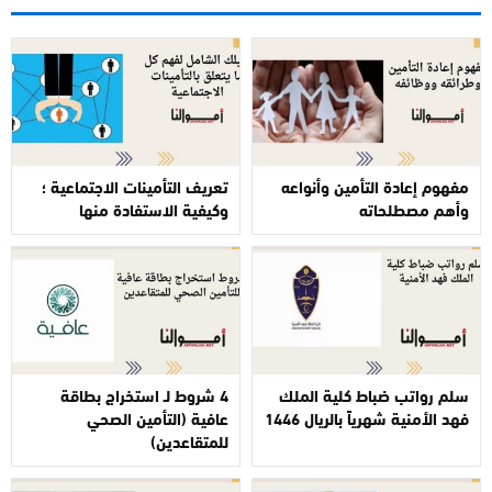
مفهوم إعادة التأمين وأنواعه
تعريف التأمينات الاجتماعية ؛
وأهم مصطلحاته
وكيفية الاستفادة منها
سلم رواتب ضباط كلية الملك
4 شروط لـ استخراج بطاقة
فهد الأمنية شهرياً بالريال 1446
عافية (التأمين الصحي
للمتقاعدين)